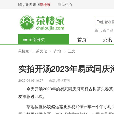
嗨，欢迎来到
茶楼家
帮助中心
茶讯
茶产品
首页
茶讯
全部分类
茶楼家
>
茶文化
>
产地
>
正文
实拍开汤2023年易武同
2026-04-03 16:27
来源 : 普洱茶网
今天开汤2023年的易武同庆河高杆古树茶头春
友推荐过几次。
茶地位置比较偏远需要从易武镇开车一个半小时