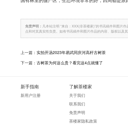
国有林里的微产区，生态环境非常的好，四周都是原
免责声明：
凡本站注明 “来自：XXX(非茶楼家)”的书讯稿件和
点和对其真实性负责。如有书讯稿件和图片作品的内容、版权以及其
上一篇：
实拍开汤2023年易武同庆河高杆古树茶
下一篇：
古树茶为何这么贵？看完这4点就懂了
新手指南
了解茶楼家
新用户注册
关于我们
联系我们
免责声明
茶楼家隐私政策