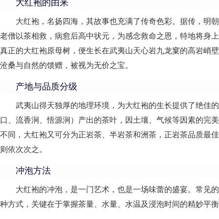
大红袍的由来
大红袍，名扬四海，其故事也充满了传奇色彩。据传，明朝
老僧以茶相救，病愈后高中状元，为感念救命之恩，特地将身上
真正的大红袍原母树，便生长在武夷山天心岩九龙窠的高岩峭壁
沧桑与自然的馈赠，被视为无价之宝。
产地与品质分级
武夷山得天独厚的地理环境，为大红袍的生长提供了绝佳的
口、流香涧、悟源涧）产出的茶叶，因土壤、气候等因素的完美
不同，大红袍又可分为正岩茶、半岩茶和洲茶，正岩茶品质最佳
则依次次之。
冲泡方法
大红袍的冲泡，是一门艺术，也是一场味蕾的盛宴。常见的
种方式，关键在于掌握茶量、水量、水温及浸泡时间的精妙平衡