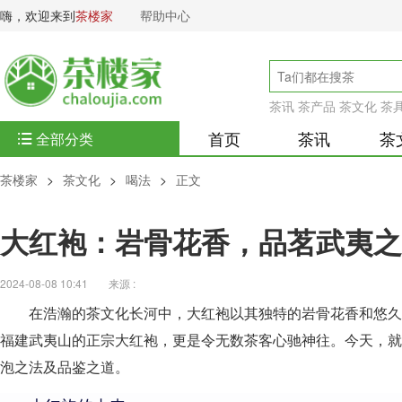
嗨，欢迎来到
茶楼家
帮助中心
茶讯
茶产品
茶文化
茶
首页
茶讯
茶
全部分类
茶楼家
>
茶文化
>
喝法
>
正文
大红袍：岩骨花香，品茗武夷之
2024-08-08 10:41
来源 :
在浩瀚的茶文化长河中，大红袍以其独特的岩骨花香和悠久
福建武夷山的正宗大红袍，更是令无数茶客心驰神往。今天，就
泡之法及品鉴之道。