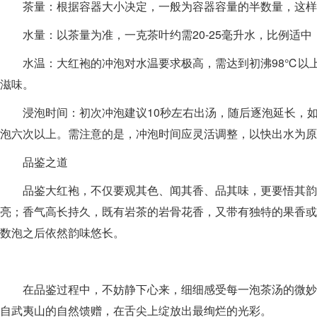
茶量：根据容器大小决定，一般为容器容量的半数量，这样
水量：以茶量为准，一克茶叶约需20-25毫升水，比例适
水温：大红袍的冲泡对水温要求极高，需达到初沸98℃以
滋味。
浸泡时间：初次冲泡建议10秒左右出汤，随后逐泡延长，如
泡六次以上。需注意的是，冲泡时间应灵活调整，以快出水为原
品鉴之道
品鉴大红袍，不仅要观其色、闻其香、品其味，更要悟其
亮；香气高长持久，既有岩茶的岩骨花香，又带有独特的果香或
数泡之后依然韵味悠长。
在品鉴过程中，不妨静下心来，细细感受每一泡茶汤的微妙
自武夷山的自然馈赠，在舌尖上绽放出最绚烂的光彩。