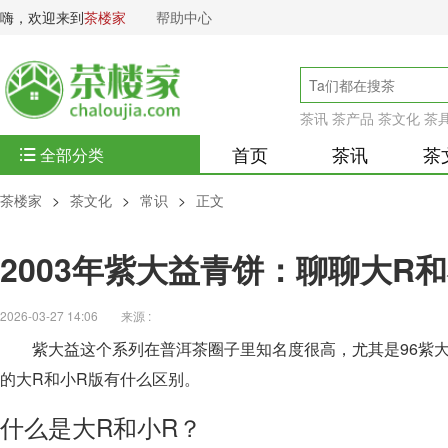
嗨，欢迎来到
茶楼家
帮助中心
茶讯
茶产品
茶文化
茶
首页
茶讯
茶
全部分类
茶楼家
>
茶文化
>
常识
>
正文
2003年紫大益青饼：聊聊大R
2026-03-27 14:06
来源 :
紫大益这个系列在普洱茶圈子里知名度很高，尤其是96紫大
的大R和小R版有什么区别。
什么是大R和小R？