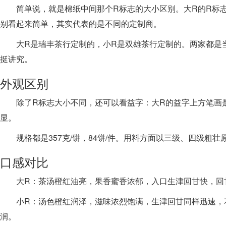
简单说，就是棉纸中间那个R标志的大小区别。大R的R标
别看起来简单，其实代表的是不同的定制商。
大R是瑞丰茶行定制的，小R是双雄茶行定制的。两家都是
挺讲究。
外观区别
除了R标志大小不同，还可以看益字：大R的益字上方笔画
显。
规格都是357克/饼，84饼/件。用料方面以三级、四级粗
口感对比
大R：茶汤橙红油亮，果香蜜香浓郁，入口生津回甘快，回
小R：汤色橙红润泽，滋味浓烈饱满，生津回甘同样迅速，
润。